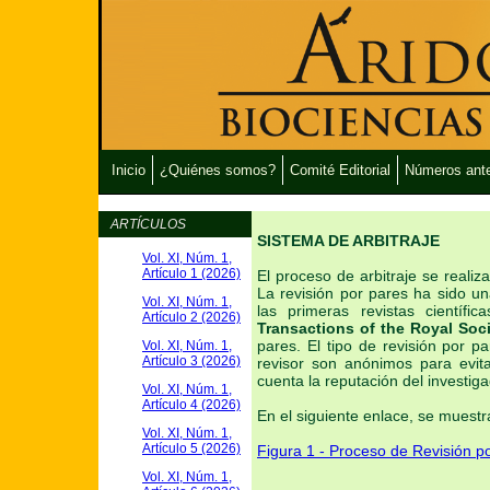
Inicio
¿Quiénes somos?
Comité Editorial
Números ante
ARTÍCULOS
SISTEMA DE ARBITRAJE
Vol. XI, Núm. 1,
Artículo 1 (2026)
El proceso de arbitraje se realiz
La revisión por pares ha sido un
Vol. XI, Núm. 1,
las primeras revistas cient
Artículo 2 (2026)
Transactions of the Royal Soc
pares. El tipo de revisión por p
Vol. XI, Núm. 1,
Artículo 3 (2026)
revisor son anónimos para evita
cuenta la reputación del investiga
Vol. XI, Núm. 1,
Artículo 4 (2026)
En el siguiente enlace, se muestr
Vol. XI, Núm. 1,
Artículo 5 (2026)
Figura 1 - Proceso de Revisión p
Vol. XI, Núm. 1,